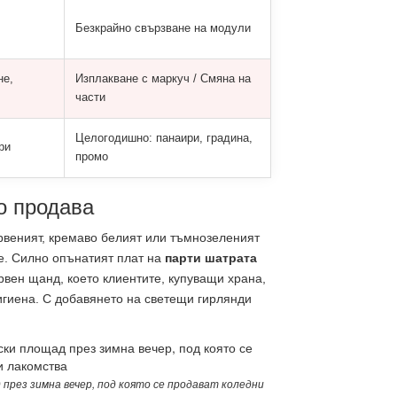
Безкрайно свързване на модули
не,
Изплакване с маркуч / Смяна на
части
Целогодишно: панаири, градина,
ри
промо
о продава
ервеният, кремаво белият или тъмнозеленият
те. Силно опънатият плат на
парти шатрата
вен щанд, което клиентите, купуващи храна,
хигиена. С добавянето на светещи гирлянди
през зимна вечер, под която се продават коледни