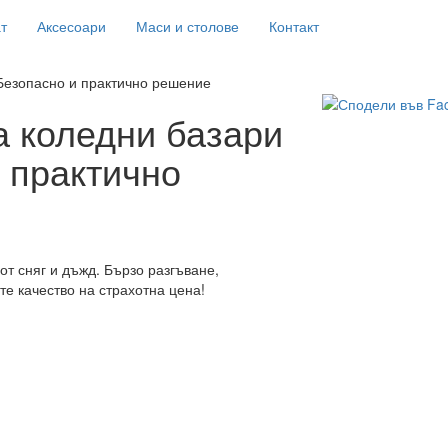
т
Аксесоари
Маси и столове
Контакт
Безопасно и практично решение
а коледни базари
 практично
т сняг и дъжд. Бързо разгъване,
те качество на страхотна цена!