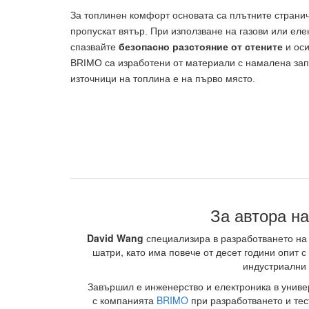
За топлинен комфорт основата са плътните страничн
пропускат вятър. При използване на газови или еле
спазвайте
безопасно разстояние от стените
и оси
BRIMO са изработени от материали с намалена зап
източници на топлина е на първо място.
За автора на
David Wang
специализира в разработването на
шатри, като има повече от десет години опит 
индустриални 
Завършил е инженерство и електроника в униве
с компанията
BRIMO
при разработването и тес