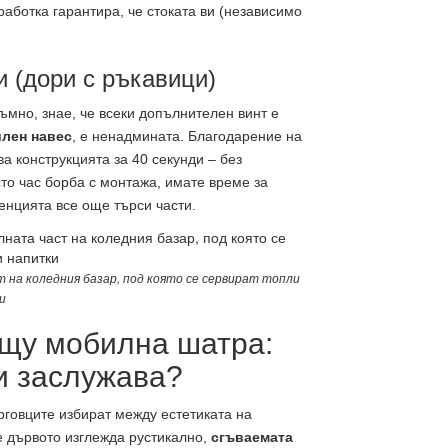
аботка гарантира, че стоката ви (независимо
и (дори с ръкавици)
ъмно, знае, че всеки допълнителен винт е
лен навес
, е ненадмината. Благодарение на
а конструкцията за 40 секунди – без
то час борба с монтажа, имате време за
енцията все още търси части.
 на коледния базар, под която се сервират топли
и
щу мобилна шатра:
и заслужава?
рговците избират между естетиката на
е дървото изглежда рустикално,
сгъваемата