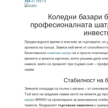
4x8
от
1697
€
Коледни базари б
професионалната шатр
инвест
Предколедното време е ключово за търговците, но у
аромата на пунша. Зависи най-вече от способността
Качествената
ножична шатра
не е просто платнище 
времето и визитна картичка, която решава дали кли
навеси, които се провалят при първия сняг – проф
нерви.
Стабилност на б
Зимните площади са пълни с капани – от снеговале
Тъй като на градския паваж често не можете да пр
шатри
BRIMO са проектирани за максимална стабил
тежести. Модерният
търговски павилион
с гумира