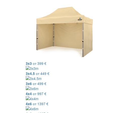
3x3
от
399
€
3x4.5
от
449
€
3x6
от
499
€
4x4
от
997
€
4x6
от
1397
€