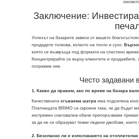
лакомст
Заключение: Инвестира
печа
Успехът на базарите зависи от вашето благосъстоян
продадете толкова, колкото на топло и сухо.
Бързо
която се възвръща под формата на спестено време 
Концентрирайте се върху клиентите и продажбите, 
погрижим ние.
Често задавани 
1. Какво да правим, ако по време на базара вал
Качествената
сгъваема шатра
има подсилена конст
Платнищата BRIMO са скроени така, че да бъдат ма
екстремен снеговалеж обаче препоръчваме преванти
за да не се образуват тежки ледени джобове, които
2. Безопасно ли е използването на отоплителни