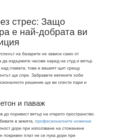
ез стрес: Защо
а е най-добрата ви
иция
спехът на базарите не зависи само от
 да издържите часове наред на студ и вятър.
над главата; това е вашият щит срещу
ентът ще спре. Забравете евтините хоби
есионалното решение ще ви спести пари и
етон и паваж
ж до поривист вятър на открито пространство.
обивате в земята,
професионалните ножични
ност дори при използване на стоманени
н покривен плат не се пука дори при