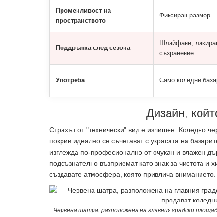
Променливост на
Фиксиран размер
пространството
Шлайфане, лакира
Поддръжка след сезона
съхранение
Употреба
Само коледни база
Дизайн, койт
Страхът от "технически" вид е излишен. Коледно ч
покрив идеално се съчетават с украсата на базари
изглежда по-професионално от очукан и влажен дър
подсъзнателно възприемат като знак за чистота и 
създавате атмосфера, която привлича вниманието.
Червена шатра, разположена на главния градски площад 