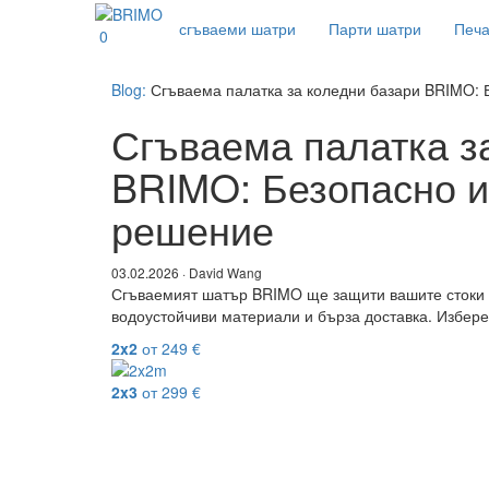
сгъваеми шатри
Парти шатри
Печа
0
Blog:
Сгъваема палатка за коледни базари BRIMO: 
Сгъваема палатка з
BRIMO: Безопасно и
решение
03.02.2026 · David Wang
Сгъваемият шатър BRIMO ще защити вашите стоки о
водоустойчиви материали и бърза доставка. Избере
2x2
от
249
€
2x3
от
299
€