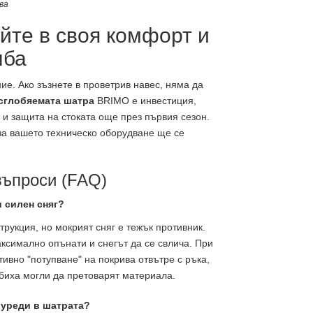
ва
йте в своя комфорт и
лба
ие. Ако зъзнете в проветрив навес, няма да
сглобяемата шатра
BRIMO е инвестиция,
и защита на стоката още през първия сезон.
за вашето техническо оборудване ще се
въпроси (FAQ)
и силен сняг?
рукция, но мокрият сняг е тежък противник.
ксимално опънати и снегът да се свлича. При
вно "потупване" на покрива отвътре с ръка,
 биха могли да претоварят материала.
 уреди в шатрата?