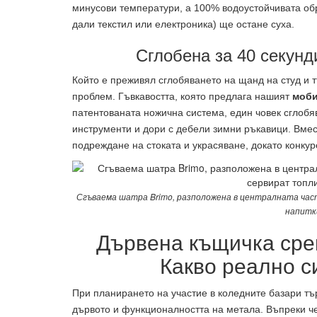
минусови температури, а 100% водоустойчивата обр
дали текстил или електроника) ще остане суха.
Сглобена за 40 секунд
Който е преживял сглобяването на щанд на студ и т
проблем. Гъвкавостта, която предлага нашият
моби
патентованата ножична система, един човек сглобяв
инструменти и дори с дебели зимни ръкавици. Вмес
подреждане на стоката и украсяване, докато конкур
Сгъваема шатра Brimo, разположена в централната част
напитк
Дървена къщичка сре
Какво реално с
При планирането на участие в коледните базари тъ
дървото и функционалността на метала. Въпреки ч