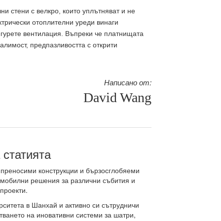
и стени с велкро, които уплътняват и не
ктрически отоплителни уреди винаги
гурете вентилация. Въпреки че платнищата
алимост, предпазливостта с открити
Написано от:
David Wang
 статията
 преносими конструкции и бързосглобяеми
с мобилни решения за различни събития и
проекти.
рситета в Шанхай и активно си сътрудничи
тването на иновативни системи за шатри,