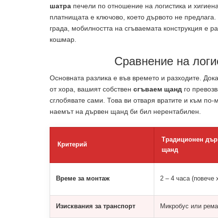
шатра
печели по отношение на логистика и хигиена
платнищата е ключово, което дървото не предлага.
града, мобилността на сгъваемата конструкция е р
кошмар.
Сравнение на логи
Основната разлика е във времето и разходите. Док
от хора, вашият собствен
сгъваем щанд
го превозв
сглобявате сами. Това ви отваря вратите и към по-
наемът на дървен щанд би бил нерентабилен.
Традиционен дър
Критерий
щанд
Време за монтаж
2 – 4 часа (повече 
Изисквания за транспорт
Микробус или рема