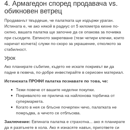
4. Армагедон според продавача vs.
обикновен ветрец
Продавачът твърдеше, че палатката ще издържи ураган.
Истината е, че ако някой в радиус от 5 километра кихне по-
силно, вашата палатка ще започне да се опакова за почивка
при съседите. Евтиното закрепване (тези четири клечки, които
наричат колчета) служи по-скоро за украшение, отколкото за
стабилност.
Урок
Ако планирате събитие, където не искате покривът ви да
падне в гювеча, по-добре инвестирайте в сериозен материал.
Истинската ПРОФИ палатка познавате по това, че:
Тежи повече от вашите неделни покупки.
Покривалото не прилича на найлонова торбичка от
супермаркета.
Когато в нея се блъсне почерпен чичо, палатката не
помръдва, а чичото се отблъсква.
Заключение:
Евтината палатка е страхотна... ако я планирате
да я разпънете в хола. Ако я изнасяте навън, пригответе си