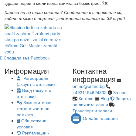
здрави нерви и молитвена книжка за безветрие. ?️❌
Хареса ли ви тази статия? Споделете я с приятеля си,
който тъкмо е поръчал „стоманена палатка за 39 евро“!
Сподели във Facebook
Информация
Контактна
информация
Регистрация
(акаунт с отстъпки)
brimo@brimo.bg
Вход (акаунт с
+4921194624332
За нас
отстъпки)
Контакт
Blog
Защита
Заместителни
на личните данни
тенти и части на
Транспорт и запаси
рамката
Онлайн плащане
Обществени
условия
Рекламации -