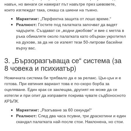
навън, но винаги си намират път навътре през шевовете,
които изглеждат така, сякаш са шиени на тъмно.
Маркетинг:
„Перфектна защита от лошо време.“
Реалност:
Гостите под палатката започват да вадят
чадърите. Създават се „водни джобове“ и вие с метла в
ръка обикаляте около палатката като объркан укротител
на духове, за да не се излеят тези 50-литрови басейни
върху вас.
3. „Бързоразгъваща се“ система (за
8 човека и психиатър)
Ножичната система би трябвало да е за релакс. Цък-цък и е
готова. При евтиния вариант това е по-скоро борба за
оцеляване. Един крак се заклещва, другият не може да се
изтегли и при опит да изправите покрива чувате съдбоносното
КРЪПК
.
Маркетинг:
„Разгъване за 60 секунди!“
Реалност:
След два часа псувни, три драскотини и един
скандал палатката най-после стои. Наклонена, но стои.