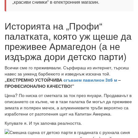
„красиви снимки“ в електронния магазин.
Историята на „Профи“
палатката, която уж щеше да
преживее Армагедон (а не
издържа дори детско парти)
Всички сме го преживявали. Сърфираш из интернет, търсиш
навес за уикенд барбекюто и изведнъж изскача той.
„ЕКСТРЕМНО УСТОЙЧИВА
сгъваем павилион 3x6 м
–
ПРОФЕСИОНАЛНО КАЧЕСТВО!“
Цена? По-ниска от сметката за ток през януари. Продавачът в
описанието се кълне, че в тази палатка би могъл да преживее
зимата и полярен мечок, а алуминиевите тръби вероятно са
изработени от разтопения щит на Капитан Америка.
Купувате я. И тук започва реалността.