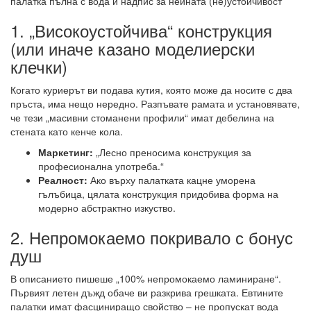
1. „Високоустойчива“ конструкция
(или иначе казано моделиерски
клечки)
Когато куриерът ви подава кутия, която може да носите с два
пръста, има нещо нередно. Разпъвате рамата и установявате,
че тези „масивни стоманени профили“ имат дебелина на
стената като кенче кола.
Маркетинг:
„Лесно преносима конструкция за
професионална употреба.“
Реалност:
Ако върху палатката кацне уморена
гълъбица, цялата конструкция придобива форма на
модерно абстрактно изкуство.
2. Непромокаемо покривало с бонус
душ
В описанието пишеше „100% непромокаемо ламиниране“.
Първият летен дъжд обаче ви разкрива грешката. Евтините
палатки имат фасциниращо свойство – не пропускат вода