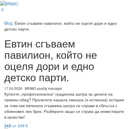
0
Blog:
Евтин сгъваем павилион, който не оцеля дори и едно
детско парти.
Евтин сгъваем
павилион, който не
оцеля дори и едно
детско парти.
17.04.2026 · BRIMO quality manager
Купихте „професионална“ градинска шатра за цената на
семеен обяд? Прочетете нашата смешна (и истинска) история
за това как евтината сгъваема шатра се справи в сблъсък с
обикновен лек бриз. Разберете защо си струва да инвестирате
в качество!
2x2
от
249
€