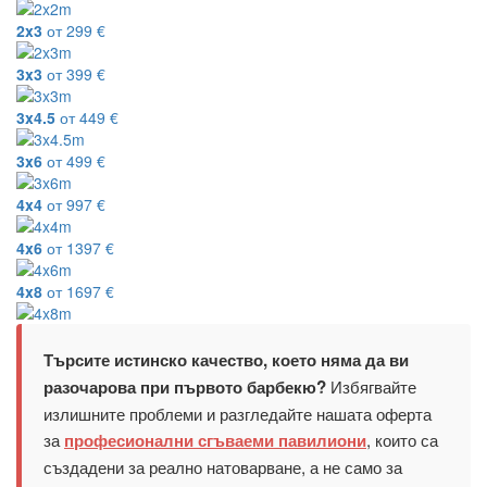
2x3
от
299
€
3x3
от
399
€
3x4.5
от
449
€
3x6
от
499
€
4x4
от
997
€
4x6
от
1397
€
4x8
от
1697
€
Търсите истинско качество, което няма да ви
Избягвайте
разочарова при първото барбекю?
излишните проблеми и разгледайте нашата оферта
за
, които са
професионални сгъваеми павилиони
създадени за реално натоварване, а не само за