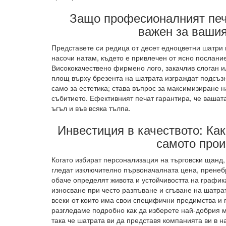
Защо професионалният печа
важен за вашия
Представете си редица от десет едноцветни шатри 
насочи натам, където е привлечен от ясно послани
Висококачествено фирмено лого, закачлив слоган 
площ върху брезента на шатрата изграждат подсъзн
само за естетика; става въпрос за максимизиране 
събитието. Ефективният печат гарантира, че вашат
ъгъл и във всяка тълпа.
Инвестиция в качеството: Как
самото прои
Когато избират персонализация на търговски щанд
гледат изключително първоначалната цена, пренеб
обаче определят живота и устойчивостта на графи
износване при често разпъване и сгъване на шатра
всеки от които има свои специфични предимства и
разгледаме подробно как да изберете най-добрия м
така че шатрата ви да представя компанията ви в 