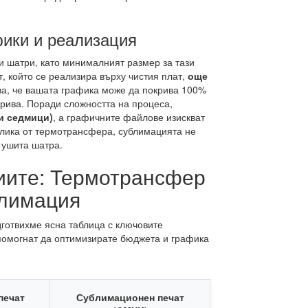
ики и реализация
 шатри, като минималният размер за тази
, който се реализира върху чистия плат,
още
ва, че вашата графика може да покрива 100%
крива. Поради сложността на процеса,
ни седмици)
, а графичните файлове изискват
азлика от термотрансфера, сублимацията не
 ушита шатра.
иите: Термотрансфер
лимация
готвихме ясна таблица с ключовите
 помогнат да оптимизирате бюджета и графика
печат
Сублимационен печат