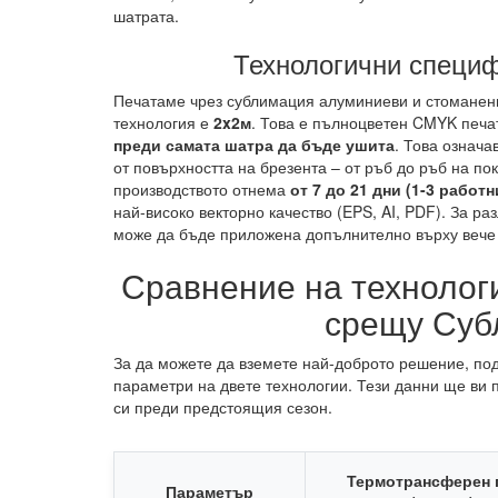
шатрата.
Технологични специф
Печатаме чрез сублимация алуминиеви и стоманени
технология е
2x2м
. Това е пълноцветен CMYK печат
преди самата шатра да бъде ушита
. Това означа
от повърхността на брезента – от ръб до ръб на по
производството отнема
от 7 до 21 дни (1-3 работ
най-високо векторно качество (EPS, AI, PDF). За р
може да бъде приложена допълнително върху вече
Сравнение на технолог
срещу Суб
За да можете да вземете най-доброто решение, под
параметри на двете технологии. Тези данни ще ви
си преди предстоящия сезон.
Термотрансферен 
Параметър