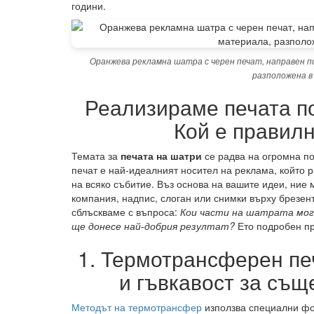
години.
Оранжева рекламна шатра с черен печат, направен 
разположена в
Реализираме печата по
Кой е правилн
Темата за
печата на шатри
се радва на огромна по
печат е най-идеалният носител на реклама, който р
на всяко събитие. Въз основа на вашите идеи, ние
компания, надпис, слоган или снимки върху брезент
сблъскваме с въпроса:
Кои части на шатрата мог
ще донесе най-добрия резултат?
Ето подробен пр
1. Термотрансферен пе
и гъвкавост за съ
Методът на термотрансфер
използва специални фо