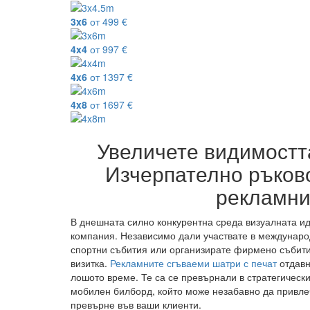
3x6
от
499
€
4x4
от
997
€
4x6
от
1397
€
4x8
от
1697
€
Увеличете видимостт
Изчерпателно ръково
рекламни
В днешната силно конкурентна среда визуалната ид
компания. Независимо дали участвате в междунаро
спортни събития или организирате фирмено събити
визитка.
Рекламните сгъваеми шатри с печат
отдавн
лошото време. Те са се превърнали в стратегическ
мобилен билборд, който може незабавно да привле
превърне във ваши клиенти.