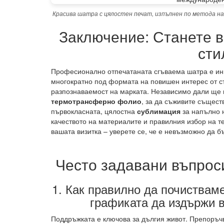
Красива шатра с цялостен печат, изпълнен по метода на
Заключение: Станете в
сти
Професионално отпечатаната сгъваема шатра е инв
многократно под формата на повишен интерес от ст
разпознаваемост на марката. Независимо дали ще 
термотрансферно фолио
, за да съживите същест
първокласната, цялостна
сублимация
за напълно н
качеството на материалите и правилния избор на т
вашата визитка – уверете се, че е невъзможно да б
Често задавани въпроси
1. Как правилно да почистваме
графиката да издържи 
Поддръжката е ключова за дългия живот. Препоръч