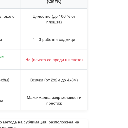
(CMYK)
е, около
Цялостно (до 100 % от
площта)
ни
1 - 3 работни седмици
ме
Не
(печата се преди шиенето)
4x8м)
Всички (от 2x2м до 4x8м)
Максимална издръжливост и
на
престиж