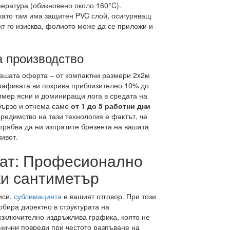
пература (обикновено около 160°C).
като там има защитен PVC слой, осигуряващ
т го изисква, фолиото може да се приложи и
а производство
ашата оферта – от компактни размери 2x2м
графиката ви покрива приблизително 10% до
имер ясни и доминиращи лога в средата на
 бързо и отнема само
от 1 до 5 работни дни
редимство на тази технология е фактът, че
трябва да ни изпратите брезента на вашата
ивот.
чат: Професионално
ки сантиметър
иси,
сублимацията
е вашият отговор. При този
рбира директно в структурата на
изключително издръжлива графика, която не
анични повреди при честото разпъване на