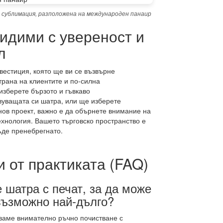
 сублимация, разположена на международен панаир
идими с увереност и
л
естиция, която ще ви се възвърне
рана на клиентите и по-силна
изберете бързото и гъвкаво
вуващата си шатра, или ще изберете
ов проект, важно е да обърнете внимание на
ехнология. Вашето търговско пространство е
ъде пренебрегнато.
 от практиката (FAQ)
 шатра с печат, за да може
възможно най-дълго?
ваме внимателно ръчно почистване с