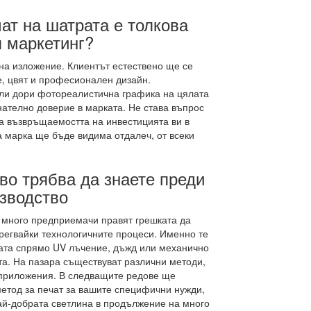
т на шатрата е толкова
 маркетинг?
на изложение. Клиентът естествено ще се
е, цвят и професионален дизайн.
или дори фотореалистична графика на цялата
ателно доверие в марката. Не става въпрос
на възвръщаемостта на инвестицията ви в
а марка ще бъде видима отдалеч, от всеки
во трябва да знаете преди
зводство
, много предприемачи правят грешката да
регвайки технологичните процеси. Именно те
ката спрямо UV лъчение, дъжд или механично
та. На пазара съществуват различни методи,
 приложения. В следващите редове ще
етод за печат за вашите специфични нужди,
най-добрата светлина в продължение на много