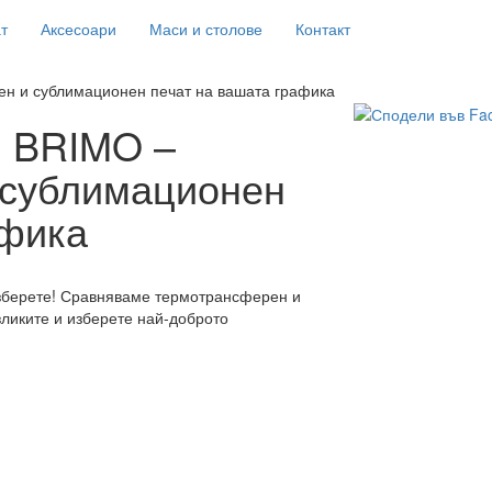
т
Аксесоари
Маси и столове
Контакт
н и сублимационен печат на вашата графика
и BRIMO –
 сублимационен
афика
изберете! Сравняваме термотрансферен и
ликите и изберете най-доброто