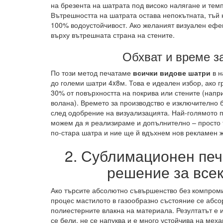
на брезента на шатрата под високо налягане и тем
Вътрешността на шатрата остава непокътната, тъй 
100% водоустойчивост. Ако желаният визуален ефек
върху вътрешната страна на стените.
Обхват и време з
По този метод печатаме
всички видове шатри
в н
до големи шатри 4x8м. Това е идеален избор, ако 
30% от повърхността на покрива или стените (напр
волана). Времето за производство е изключително
след одобрение на визуализацията. Най-голямото п
можем да я реализираме и допълнително – просто 
по-стара шатра и ние ще й вдъхнем нов рекламен ж
2. Сублимационен пе
решение за все
Ако търсите абсолютно съвършенство без компром
процес мастилото в газообразно състояние се абсо
полиестерните влакна на материала. Резултатът е 
се бели, не се напуква и е много устойчива на мех