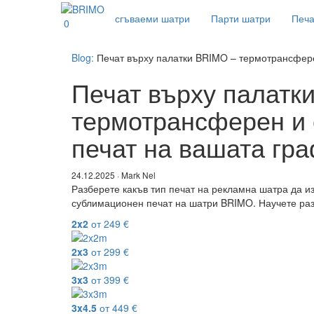
сгъваеми шатри
Парти шатри
Печа
0
Blog:
Печат върху палатки BRIMO – термотрансфере
Печат върху палатк
термотрансферен и
печат на вашата гр
24.12.2025 · Mark Nel
Разберете какъв тип печат на рекламна шатра да 
сублимационен печат на шатри BRIMO. Научете раз
2x2
от
249
€
2x3
от
299
€
3x3
от
399
€
3x4.5
от
449
€