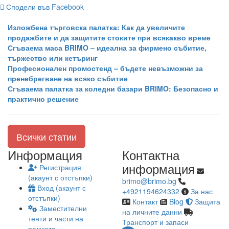
Сподели във Facebook
Изложбена търговска палатка: Как да увеличите
продажбите и да защитите стоките при всякакво време
Сгъваема маса BRIMO – идеална за фирмено събитие,
тържество или кетъринг
Професионален промостенд – бъдете невъзможни за
пренебрегване на всяко събитие
Сгъваема палатка за коледни базари BRIMO: Безопасно и
практично решение
Всички статии
Информация
Контактна
информация
Регистрация
(акаунт с отстъпки)
brimo@brimo.bg
Вход (акаунт с
+4921194624332
За нас
отстъпки)
Контакт
Blog
Защита
Заместителни
на личните данни
тенти и части на
Транспорт и запаси
рамката