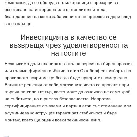
комплекси, да се оборудват със страници с прозорци за
осветяване на интериора или с отоплителни тела,
благодарение на което забавлението не приключва дори след
залез слънце.
Инвестицията в качество се
възвръща чрез удовлетвореността
на гостите
Независимо дали планирате локална версия на бирен празник
или голямо фирмено събитие в стил Октоберфест, изборът на
правилното покритие трябва да бъде приоритет номер едно.
Евтините решения от хоби магазините често се провалят при
първия по-силен вятър, което може да означава не само край
на събитието, но и риск за безопасността. Напротив,
сертифицираните сгъваеми и парти шатри със стоманена или
алуминиева конструкция гарантират стабилност и бърз
монтаж, което ще оцени всеки технически екип.