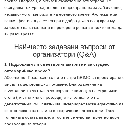
пасивен подслон, а активен създател на атмосфера. Те
осигуряват сигурност, топлина и пространство за забавление,
независимо от капризите на есенното време. Ако искате за
вашия фестивал да се говори с добро дълго след края му,
заложете на качествени и проверени решения, които няма да
ви разочароват.
Най-често задавани въпроси от
организатори (Q&A)
1. Подходящи ли са кетъринг шатрите и за студено
октомврийско време?
Абсолютно. Професионалните шатри BRIMO са проектирани с
мисъл за целогодишно ползване. Благодарение на
възможността за пълно затваряне с помощта на странични
стени (плътни или с прозорци) и използването на
дебелостенни PVC платнища, интериорът може ефективно да
се отоплява с газови или електрически нагреватели. Така
топлината остава вътре, а гостите се чувстват приятно дори
през хладните вечери.