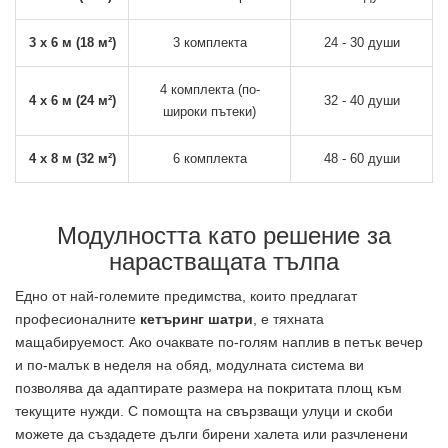
3 x 6 м (18 м²)
3 комплекта
24 - 30 души
4 комплекта (по-
4 x 6 м (24 м²)
32 - 40 души
широки пътеки)
4 x 8 м (32 м²)
6 комплекта
48 - 60 души
Модулността като решение за
нарастващата тълпа
Едно от най-големите предимства, които предлагат
професионалните
кетъринг шатри
, е тяхната
мащабируемост. Ако очаквате по-голям наплив в петък вечер
и по-малък в неделя на обяд, модулната система ви
позволява да адаптирате размера на покритата площ към
текущите нужди. С помощта на свързващи улуци и скоби
можете да създадете дълги бирени халета или разчленени