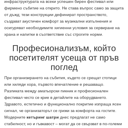
инфраструктурата на всеки успешен бирен фестивал или
фирмено събитие на открито. Не става въпрос само за защита
от дъжд; тези конструкции дефинират пространството,
създават акустичен комфорт за музикални изпълнения и
осигуряват необходимите хигиенни условия за сервиране на
храна и напитки в съответствие със строгите норми.
Професионализъм, който
посетителят усеща от пръв
поглед
При организирането на събития, където се срещат стотици
или хиляди хора, първото впечатление е решаващо.
Разликата между аматьорски пикник и професионален
фестивал често се крие в детайлите на оборудването.
Здравото, естетично и функционално покритие изпраща ясен
сигнал, че организаторът се грижи за комфорта на гостите.
Модерните
кетъринг шатри
днес предлагат не само
стабилност, но и гъвкавост – могат да се свързват в по-големи