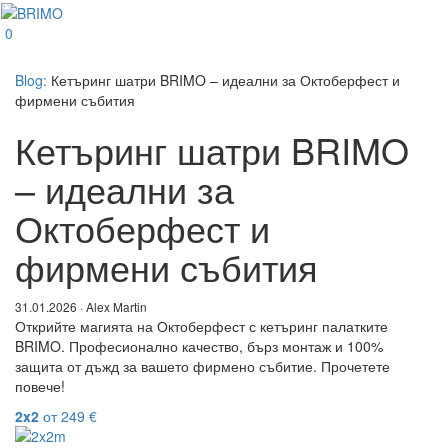
0
Blog:
Кетъринг шатри BRIMO – идеални за Октоберфест и
фирмени събития
Кетъринг шатри BRIMO
– идеални за
Октоберфест и
фирмени събития
31.01.2026 · Alex Martin
Открийте магията на Октоберфест с кетъринг палатките
BRIMO. Професионално качество, бърз монтаж и 100%
защита от дъжд за вашето фирмено събитие. Прочетете
повече!
2x2
от
249
€