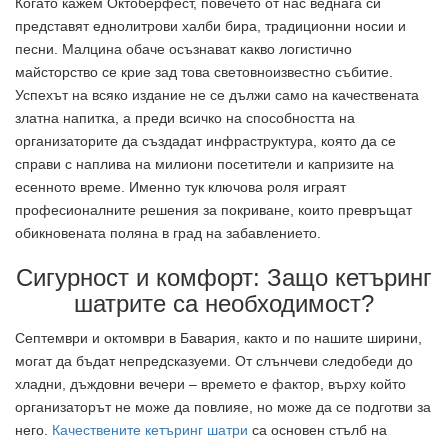
Когато кажем Октоберфест, повечето от нас веднага си
представят еднолитрови халби бира, традиционни носии и
песни. Малцина обаче осъзнават какво логистично
майсторство се крие зад това световноизвестно събитие.
Успехът на всяко издание не се дължи само на качествената
златна напитка, а преди всичко на способността на
организаторите да създадат инфраструктура, която да се
справи с наплива на милиони посетители и капризите на
есенното време. Именно тук ключова роля играят
професионалните решения за покриване, които превръщат
обикновената поляна в град на забавлението.
Сигурност и комфорт: Защо кетъринг
шатрите са необходимост?
Септември и октомври в Бавария, както и по нашите ширини,
могат да бъдат непредсказуеми. От слънчеви следобеди до
хладни, дъждовни вечери – времето е фактор, върху който
организаторът не може да повлияе, но може да се подготви за
него.
Качествените кетъринг шатри
са основен стълб на