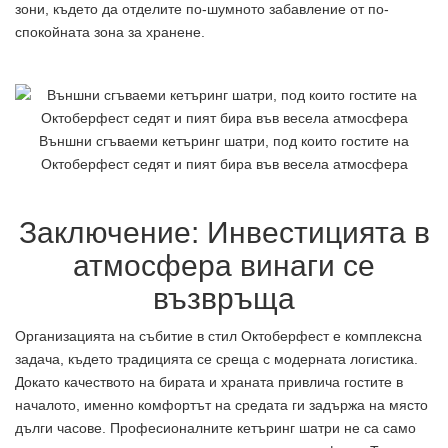
зони, където да отделите по-шумното забавление от по-
спокойната зона за хранене.
Външни сгъваеми кетъринг шатри, под които гостите на
Октоберфест седят и пият бира във весела атмосфера
Заключение: Инвестицията в
атмосфера винаги се
възвръща
Организацията на събитие в стил Октоберфест е комплексна
задача, където традицията се среща с модерната логистика.
Докато качеството на бирата и храната привлича гостите в
началото, именно комфортът на средата ги задържа на място
дълги часове. Професионалните кетъринг шатри не са само