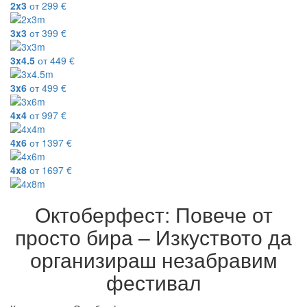
2x3
от
299
€
3x3
от
399
€
3x4.5
от
449
€
3x6
от
499
€
4x4
от
997
€
4x6
от
1397
€
4x8
от
1697
€
Октоберфест: Повече от
просто бира – Изкуството да
организираш незабравим
фестивал