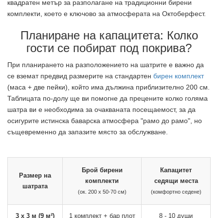
квадратен метър за разполагане на традиционни бирени
комплекти, което е ключово за атмосферата на Октоберфест.
Планиране на капацитета: Колко
гости се побират под покрива?
При планирането на разположението на шатрите е важно да
се вземат предвид размерите на стандартен
бирен комплект
(маса + две пейки), който има дължина приблизително 200 см.
Таблицата по-долу ще ви помогне да прецените колко голяма
шатра ви е необходима за очакваната посещаемост, за да
осигурите истинска баварска атмосфера "рамо до рамо", но
същевременно да запазите място за обслужване.
Брой бирени
Капацитет
Размер на
комплекти
седящи места
шатрата
(ок. 200 x 50-70 см)
(комфортно седене)
3 x 3 м (9 м²)
1 комплект + бар плот
8 - 10 души