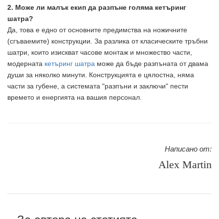
2. Може ли малък екип да разпъне голяма кетъринг
шатра?
Да, това е едно от основните предимства на ножичните
(сгъваемите) конструкции. За разлика от класическите тръбни
шатри, които изискват часове монтаж и множество части,
модерната
кетъринг шатра
може да бъде разпъната от двама
души за няколко минути. Конструкцията е цялостна, няма
части за губене, а системата "разпъни и заключи" пести
времето и енергията на вашия персонал.
Написано от:
Alex Martin